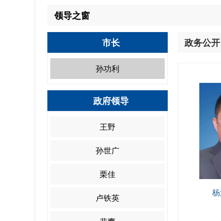
领导之窗
市长
政务公开
孙功利
政府领导
王野
孙世广
栗佳
杨
卢铁英