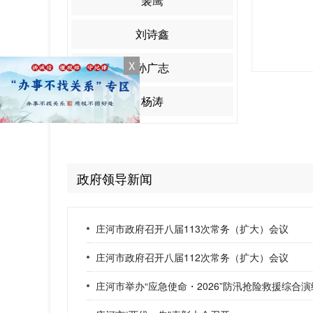
裴鹰
刘诗鑫
X
孙广志
杨涛
政府领导新闻
庄河市政府召开八届113次常务（扩大）会议
庄河市政府召开八届112次常务（扩大）会议
庄河市举办“应急使命・2026”防汛抢险救援综合演