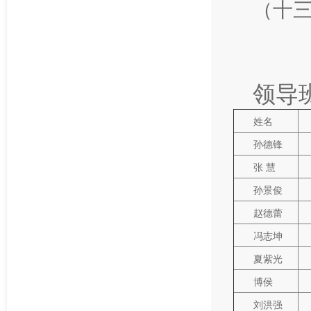
（十
领导
姓名
孙德锋
张 慧
孙景俊
赵德蕾
冯志坤
夏紫光
博侯
刘洪强