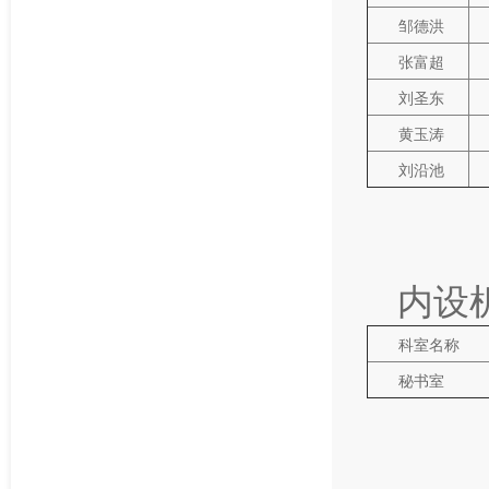
邹德洪
张富超
刘圣东
黄玉涛
刘沿池
内设
科室名称
秘书室