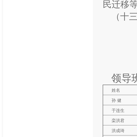
民迁移
（十
领导
姓名
孙 健
于连生
栾洪君
洪成琦