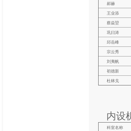
郝赫
王业添
蔡焱堃
巩曰涛
邱岳峰
宗云秀
刘夷帆
初德新
杜林戈
内设
科室名称